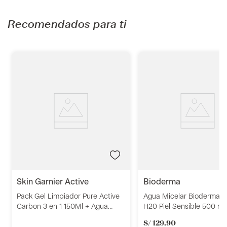
Recomendados para ti
skin garnier active
bioderma
Pack Gel Limpiador Pure Active
Agua Micelar Bioderma S
Carbon 3 en 1 150Ml + Agua
H20 Piel Sensible 500 ml
Micelar Pure Active 400Ml +
S/
129
.
90
Mascarilla Charcoal Negra Skin