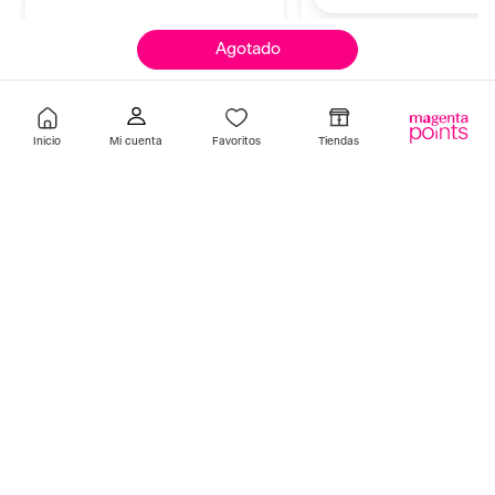
Agotado
Llevalos juntos
Inicio
Favoritos
Tiendas
placenta life be natural
redken
Set Curly Monoy Rizos Shampoo
Shampoo Redken Acidic 