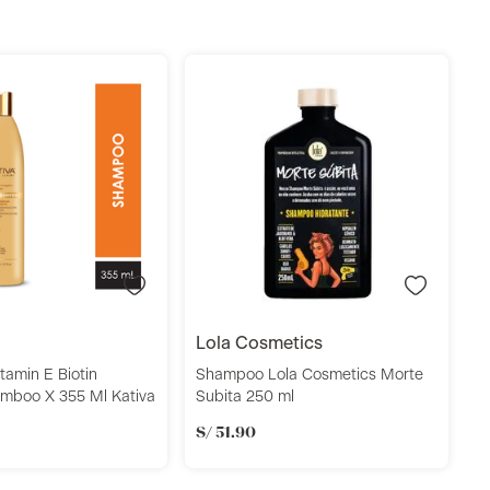
S
P
R
S
L
Añadir
Añadir
R
lola cosmetics
amin E Biotin
Shampoo Lola Cosmetics Morte
mboo X 355 Ml Kativa
Subita 250 ml
S/
51
.
90