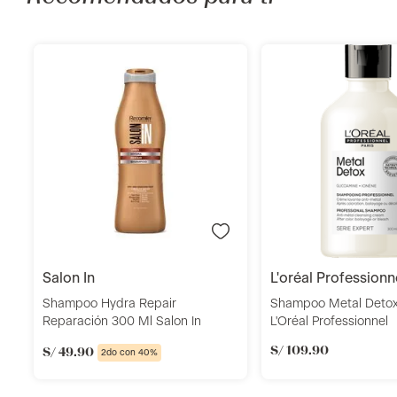
o
Añadir
Añadi
salon in
l'oréal professionn
Shampoo Hydra Repair
Shampoo Metal Deto
Reparación 300 Ml Salon In
L'Oréal Professionnel
S/
109
.
90
S/
49
.
90
2do con 40%