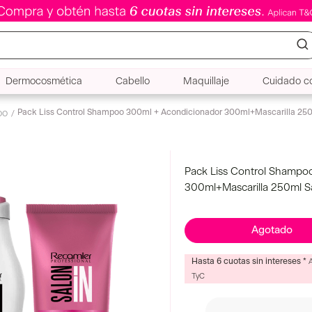
Dermocosmética
Cabello
Maquillaje
Cuidado co
Pack Liss Control Shampoo 300ml + Acondicionador 300ml+Mascarilla 250
oo
Pack Liss Control Shampo
300ml+Mascarilla 250ml S
Agotado
Hasta 6 cuotas sin intereses *
TyC