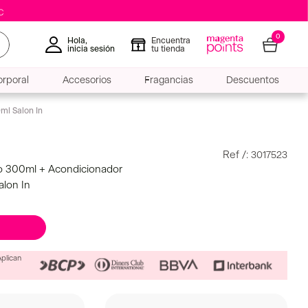
0
Hola,
Encuentra
inicia sesión
tu tienda
rporal
Accesorios
Fragancias
Descuentos
ml Salon In
:
3017523
o 300ml + Acondicionador
alon In
Aplican