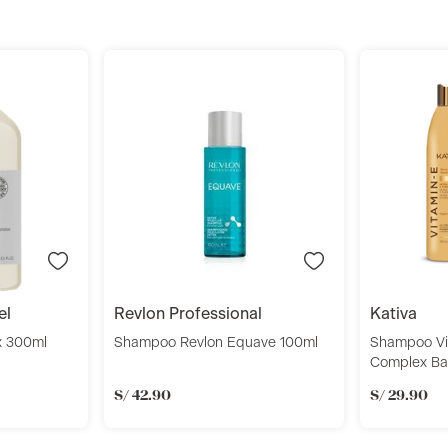
r
Añadir
el
revlon professional
kativa
x 300ml
Shampoo Revlon Equave 100ml
Shampoo Vit
Complex Ba
S/
42
.
90
S/
29
.
90