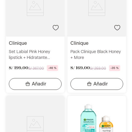
clinique
clinique
Set Labial Pink Honey
Pack Clinique Black Honey
lipstick + Hidratante
+ More
Moisture Surge + Neceser
S/
199
.
00
S/
169
.
00
S/
367
.
00
-
46 %
S/
259
.
00
-
35 %