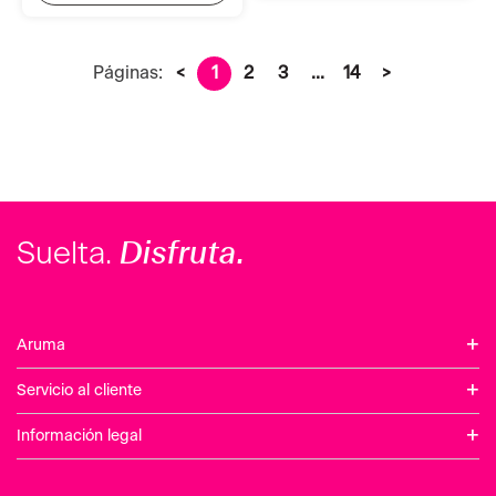
Páginas:
<
1
2
3
...
14
>
Disfruta.
Suelta.
+
Aruma
+
Servicio al cliente
+
Información legal