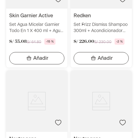
skin garnier active
redken
Set Agua Micelar Garnier
Set Frizz Dismiss Shampoo
Todo En 1 X 400 ml + Agua
300ml + Acondicionador
Micelar Garnier Bifasica
300ml Redken
S/
55
.
08
S/
226
.
00
S/
64
.
80
-
15 %
S/
230
.
00
-
2 %
100ml