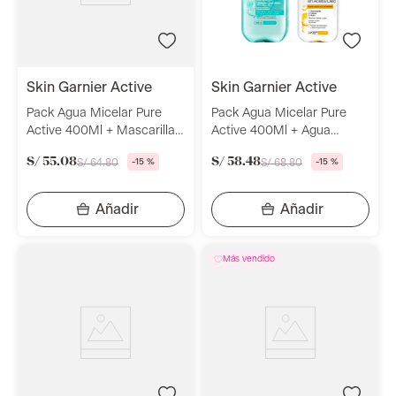
skin garnier active
skin garnier active
Pack Agua Micelar Pure
Pack Agua Micelar Pure
Active 400Ml + Mascarilla
Active 400Ml + Agua
Charcoal Negra Skin
Micelar Bifasica 100Ml Skin
S/
55
.
08
S/
58
.
48
S/
64
.
80
-
15 %
S/
68
.
80
-
15 %
Garnier
Garnier