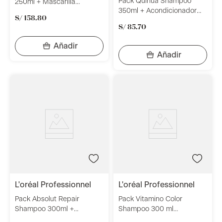
Pack Quinua Shampoo
250ml + Mascarilla
350ml + Acondicionador
Nutritive Mask 200ml
S/
158
.
80
350ml + Mascarilla 350gr
Alfaparf Milano
S/
85
.
70
Placenta Life Be Natural
l'oréal professionnel
l'oréal professionnel
Pack Absolut Repair
Pack Vitamino Color
Shampoo 300ml +
Shampoo 300 ml
Mascarilla 250ml L'Oréal
+Acondicionador 200ml