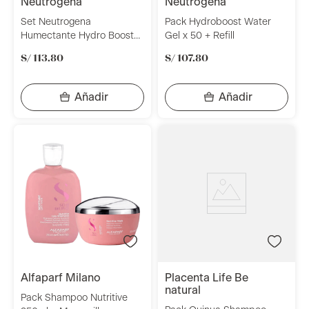
neutrogena
neutrogena
Set Neutrogena
Pack Hydroboost Water
Humectante Hydro Boost
Gel x 50 + Refill
Water Gel Noche 50 g +
S/
113
.
80
S/
107
.
80
Humectante Hydro Boost
Ojos 15 g
alfaparf milano
placenta life be
natural
Pack Shampoo Nutritive