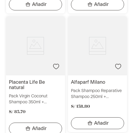
placenta life be
alfaparf milano
natural
Pack Shampoo Reparative
Pack Virgin Coconut
Shampoo 250ml +
Shampoo 350ml +
Mascarilla Nutritive Mask
S/
158
.
80
Acondicionador 350ml +
200ml Alfaparf Milano
S/
85
.
70
Mascarilla 350gr Placenta
Life Be Natural