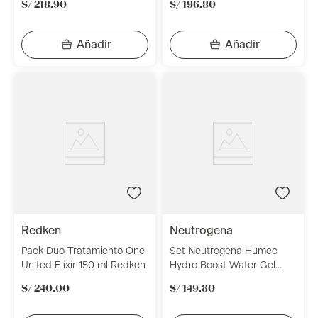
S/
218
.
90
S/
196
.
80
Professionnel
Loreal Professionnel
redken
neutrogena
Pack Duo Tratamiento One
Set Neutrogena Humec
United Elixir 150 ml Redken
Hydro Boost Water Gel
Noche 50 g + Neutrogena
S/
240
.
00
S/
149
.
80
Hydroboost Serum 30ml