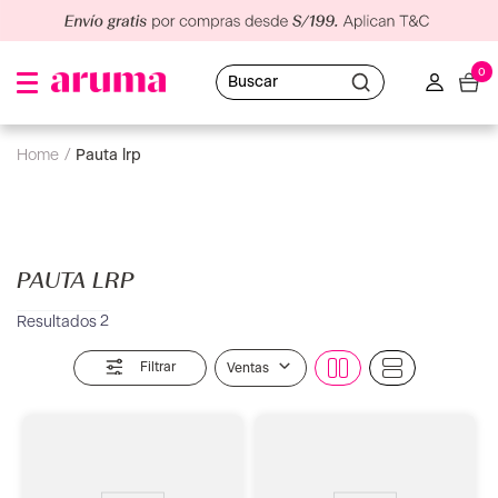
0
Buscar
pauta lrp
PAUTA LRP
2
Filtrar
Ventas