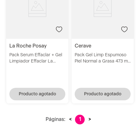
la roche posay
cerave
Pack Serum Effaclar + Gel
Pack Gel Limp Espumoso
Limpiador Effaclar La
Piel Normal a Grasa 473 ml
Roche Posay
+ Loción Hidratante Ultra
Ligera Piel Seca 473 ml
Cerave
Producto agotado
Producto agotado
Páginas:
<
1
>