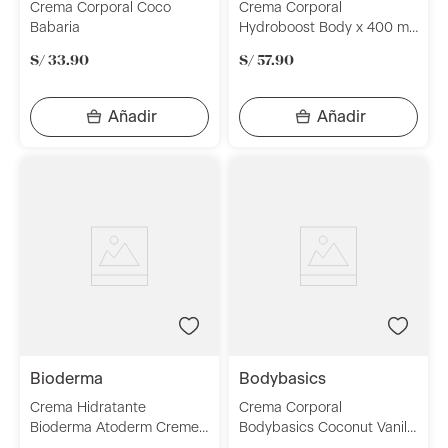
Crema Corporal Coco
Crema Corporal
Babaria
Hydroboost Body x 400 ml
Neutrogena
S/
33
.
90
S/
57
.
90
bioderma
bodybasics
Crema Hidratante
Crema Corporal
Bioderma Atoderm Creme
Bodybasics Coconut Vanilla
Ultra 500ml
x 230ml En Caja