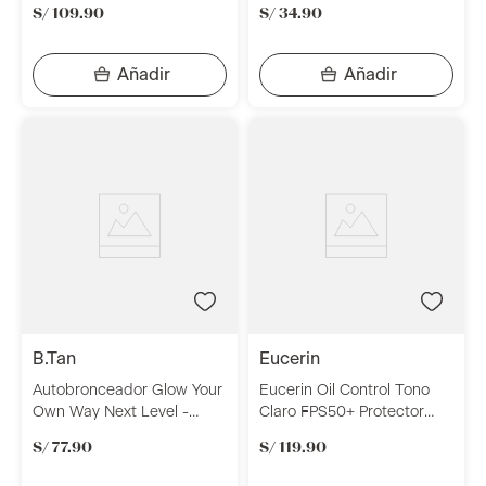
S/
109
.
90
S/
34
.
90
b.tan
eucerin
Autobronceador Glow Your
Eucerin Oil Control Tono
Own Way Next Level -
Claro FPS50+ Protector
B.Tan Self Tan Gel 437ml
Solar Facial 50ml
S/
77
.
90
S/
119
.
90