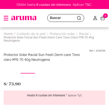
0
Buscar
cuidado de la piel
protección solar
facial
Protector Solar Facial Sun Fresh Derm Care Tono Claro FPS 70 40g
Neutrogena
:
3018769
Protector Solar Facial Sun fresh Derm care Tono
claro FPS 70 40g Neutrogena
S/
73
.
90
Hasta 6 cuotas sin intereses *
Aplican TyC