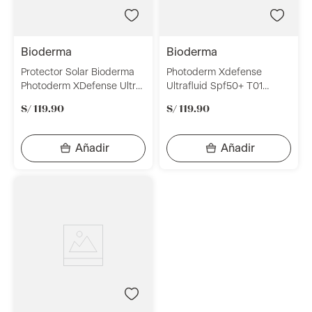
bioderma
bioderma
Protector Solar Bioderma
Photoderm Xdefense
Photoderm XDefense Ultra-
Ultrafluid Spf50+ T01
Fluido SPF 50+ Tono
F40Ml
S/
119
.
90
S/
119
.
90
Invisible