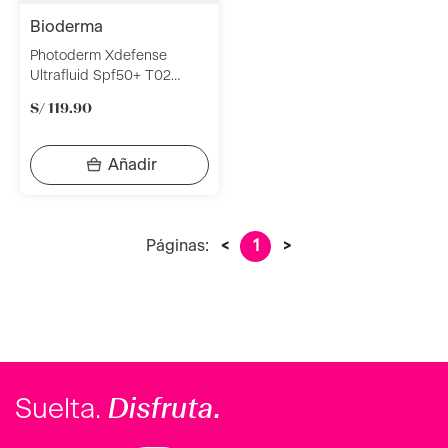
bioderma
Photoderm Xdefense
Ultrafluid Spf50+ T02
F40Ml
S/
119
.
90
Páginas:
<
1
>
Disfruta.
Suelta.