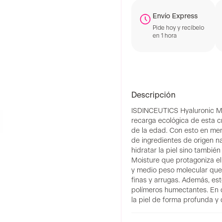
Envío Express
Pide hoy y recíbelo
en 1 hora
Descripción
ISDINCEUTICS Hyaluronic Moi
recarga ecológica de esta c
de la edad. Con esto en men
de ingredientes de origen n
hidratar la piel sino tambié
Moisture que protagoniza el
y medio peso molecular que h
finas y arrugas. Además, est
polímeros humectantes. En de
la piel de forma profunda y