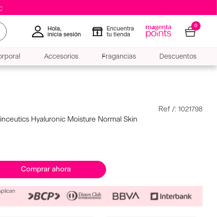
0
Hola,
Encuentra
inicia sesión
tu tienda
rporal
Accesorios
Fragancias
Descuentos
:
1021798
dinceutics Hyaluronic Moisture Normal Skin
Comprar ahora
Aplican