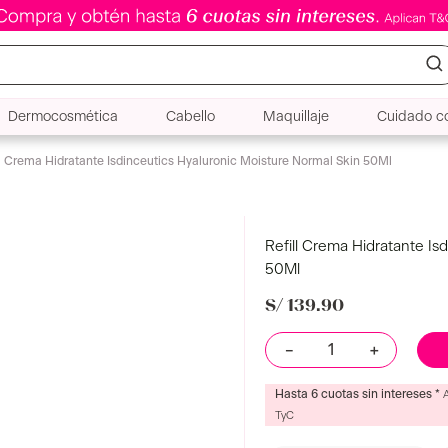
Dermocosmética
Cabello
Maquillaje
Cuidado co
ll Crema Hidratante Isdinceutics Hyaluronic Moisture Normal Skin 50Ml
Refill Crema Hidratante Is
50Ml
S/
139
.
90
－
＋
Hasta 6 cuotas sin intereses *
TyC