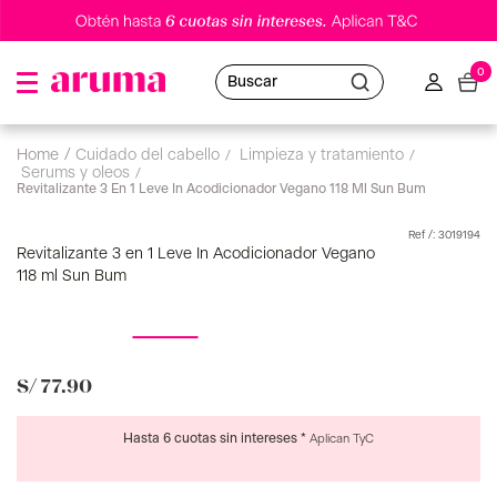
0
Buscar
cuidado del cabello
limpieza y tratamiento
serums y oleos
Revitalizante 3 En 1 Leve In Acodicionador Vegano 118 Ml Sun Bum
:
3019194
Revitalizante 3 en 1 Leve In Acodicionador Vegano
118 ml Sun Bum
S/
77
.
90
Hasta 6 cuotas sin intereses *
Aplican TyC