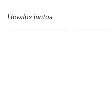
Recomendados para ti
Añadir
Añadi
alfaparf milano
nuggela & sulé
o
Pack Shampoo Nutritive 250ml +
Shampoo Epigenético
Mascarilla Nutritive Mask 200ml
Graso 250 ml Nuggela
Alfaparf Milano
S/
158
.
80
S/
79
.
92
S/
99
.
90
-
20 
Llevalos juntos