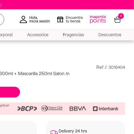
0
Hola,
Encuentra
inicia sesión
tu tienda
rporal
Accesorios
Fragancias
Descuentos
:
3016404
300ml + Mascarilla 250ml Salon In
Aplican
Delivery 24 hrs