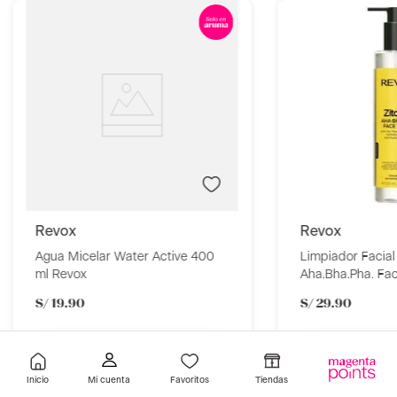
revox
revox
Agua Micelar Water Active 400
Limpiador Facial
ml Revox
Aha.Bha.Pha. Fa
S/
19
.
90
S/
29
.
90
Añadir
A
Inicio
Favoritos
Tiendas