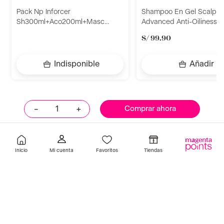
Pack Np Inforcer
Shampoo En Gel Scalp
Sh300ml+Aco200ml+Masc
Advanced Anti-Oiliness 
250ml L'Oréal Professionnel
L'Oréal Professionel
S/
99
.
90
Indisponible
Añadir
－
＋
Comprar ahora
Llevalos juntos
Inicio
Favoritos
Tiendas