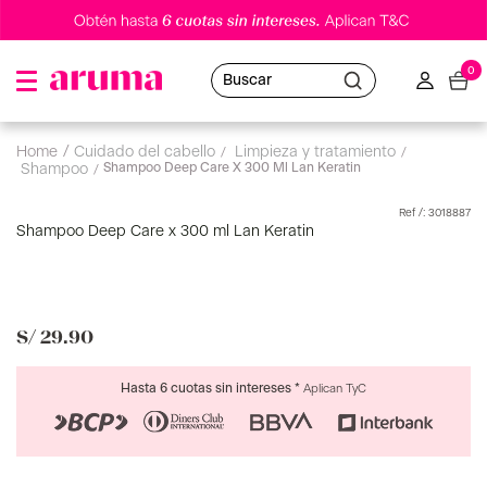
0
Buscar
cuidado del cabello
limpieza y tratamiento
Shampoo Deep Care X 300 Ml Lan Keratin
shampoo
:
3018887
Shampoo Deep Care x 300 ml Lan Keratin
S/
29
.
90
Hasta 6 cuotas sin intereses *
Aplican TyC