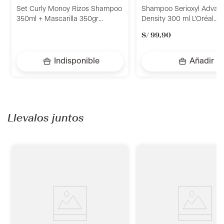
Set Curly Monoy Rizos Shampoo
Shampoo Serioxyl Advan
350ml + Mascarilla 350gr
Density 300 ml L'Oréal
Placenta Life Be Natural
Professionnel
S/
99
.
90
Indisponible
Añadir
Llevalos juntos