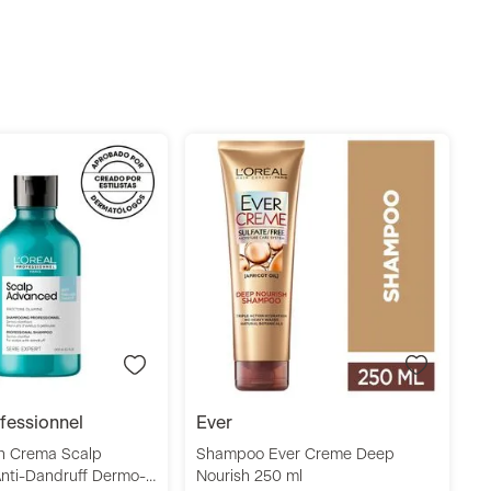
S
1
S
Añadir
Añadir
rofessionnel
ever
n Crema Scalp
Shampoo Ever Creme Deep
nti-Dandruff Dermo-
Nourish 250 ml
0 ml L'Oréal