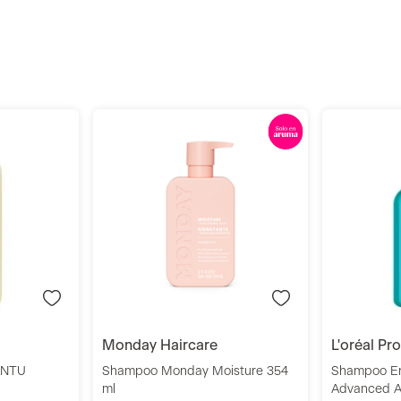
r
Añadir
monday haircare
l'oréal p
ANTU
Shampoo Monday Moisture 354
Shampoo E
ml
Advanced A
Clarifier 30