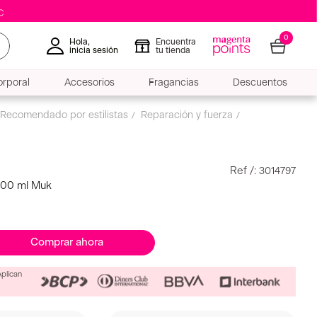
0
Hola,
Encuentra
inicia sesión
tu tienda
rporal
Accesorios
Fragancias
Descuentos
:
3014797
300 ml Muk
Comprar ahora
Aplican