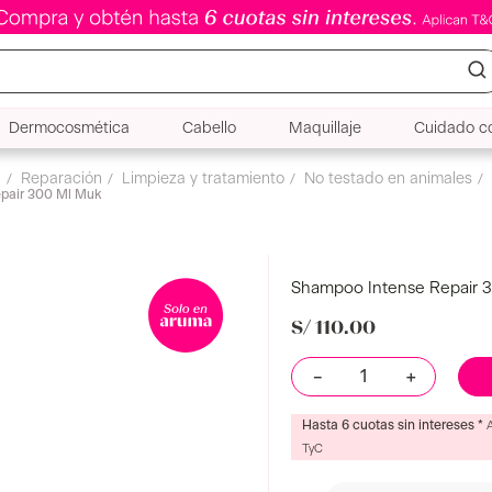
Dermocosmética
Cabello
Maquillaje
Cuidado co
Shampoo Intense Repair 300 Ml Muk
oo
Shampoo Intense Repair 
S/
110
.
00
－
＋
Hasta 6 cuotas sin intereses *
TyC