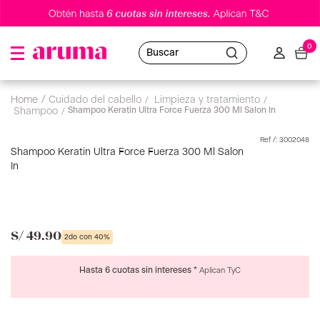
0
Buscar
cuidado del cabello
limpieza y tratamiento
Shampoo Keratin Ultra Force Fuerza 300 Ml Salon In
shampoo
:
3002048
Shampoo Keratin Ultra Force Fuerza 300 Ml Salon
In
S/
49
.
90
2do con 40%
Hasta 6 cuotas sin intereses *
Aplican TyC