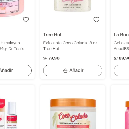
tree hut
la ro
k Himalayan
Exfoliante Coco Colada 18 oz
Gel cica
4gr Dr Teal's
Tree Hut
AccelB5
S/
79
.
90
S/
89
.
9