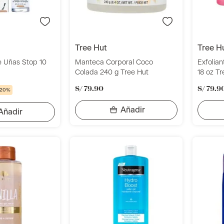
tree hut
tree h
e Uñas Stop 10
Manteca Corporal Coco
Exfolia
Colada 240 g Tree Hut
18 oz Tr
S/
79
.
90
S/
79
.
9
 20%