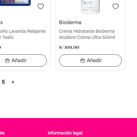
's
bioderma
Baño Lavanda Relajante
Crema Hidratante Bioderma
 Teal's
Atoderm Creme Ultra 500ml
0
S/
109
.
90
5
>
nte
Información legal