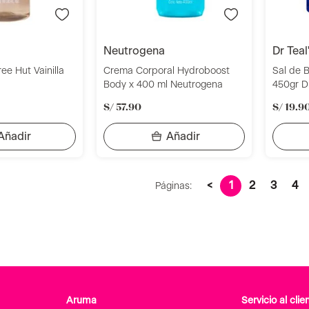
neutrogena
dr teal
ee Hut Vainilla
Crema Corporal Hydroboost
Sal de 
Body x 400 ml Neutrogena
450gr Dr
S/
57
.
90
S/
19
.
9
<
1
2
3
4
Páginas:
Aruma
Servicio al clie