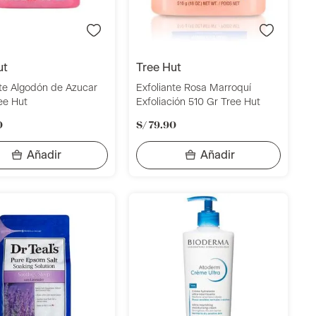
ut
tree hut
nte Algodón de Azucar
Exfoliante Rosa Marroquí
ee Hut
Exfoliación 510 Gr Tree Hut
0
S/
79
.
90