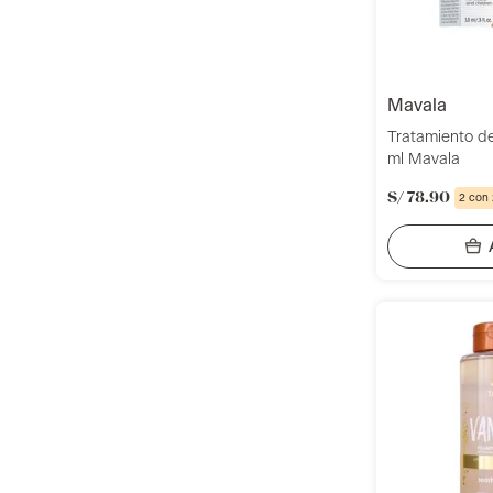
Biennis (onagra) Oil (aceite de
onagra)
Sucrose (azúcar), Glycerin
mavala
(glicerina), Polysorbate 20, Silica
(sílice), Actinidia Chinensis (kiwi)
Tratamiento d
Seeds (semillas de kiwi), Persea
ml Mavala
Gratissima (aguacate) Oil (aceite
S/
78
.
90
2 con
de aguacate)
El Gel de Baño Tree Hut Coco
Colada 532 ml está diseñado para
ofrecer una limpieza eficaz y una
hidratación profunda. Su fórmula
combina azúcar natural como
exfoliante físico, eliminando
células muertas y estimulando la
circulación. Enriquecido con
manteca de karité y una mezcla
de aceites naturales como aceite