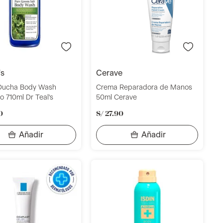
's
cerave
 Ducha Body Wash
Crema Reparadora de Manos
o 710ml Dr Teal's
50ml Cerave
0
S/
27
.
90