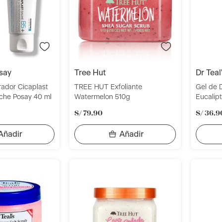
say
tree hut
dr teal
ador Cicaplast
TREE HUT Exfoliante
Gel de
che Posay 40 ml
Watermelon 510g
Eucalipt
S/
79
.
90
S/
36
.
9