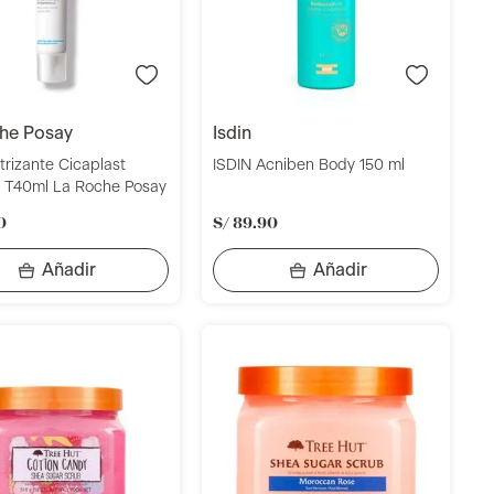
che posay
isdin
trizante Cicaplast
ISDIN Acniben Body 150 ml
 T40ml La Roche Posay
0
S/
89
.
90