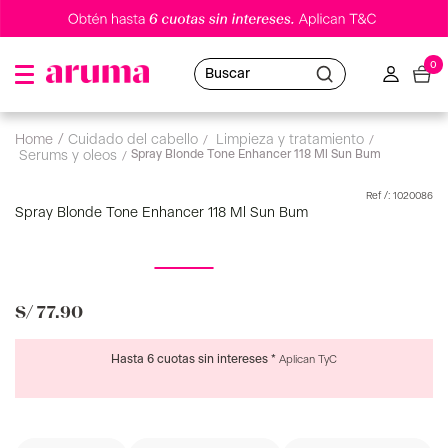
0
Buscar
cuidado del cabello
limpieza y tratamiento
Spray Blonde Tone Enhancer 118 Ml Sun Bum
serums y oleos
:
1020086
Spray Blonde Tone Enhancer 118 Ml Sun Bum
S/
77
.
90
Hasta 6 cuotas sin intereses *
Aplican TyC