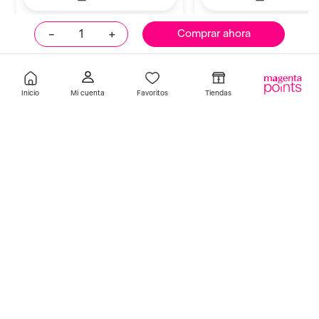
－
＋
Comprar ahora
Llevalos juntos
Inicio
Favoritos
Tiendas
muk
salon in
MUK Tratamiento Intense Repair
Serum Salon In Liss Cont