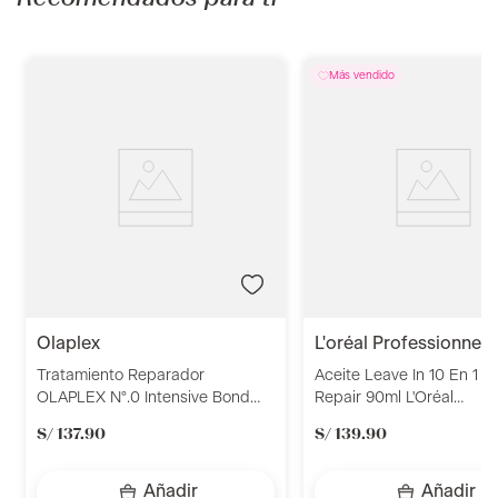
olaplex
l'oréal professionnel
Tratamiento Reparador
Aceite Leave In 10 En 1 A
OLAPLEX N°.0 Intensive Bond
Repair 90ml L'Oréal
Builder 155ml
Professionnel
S/
137
.
90
S/
139
.
90
Añadir
Añadir