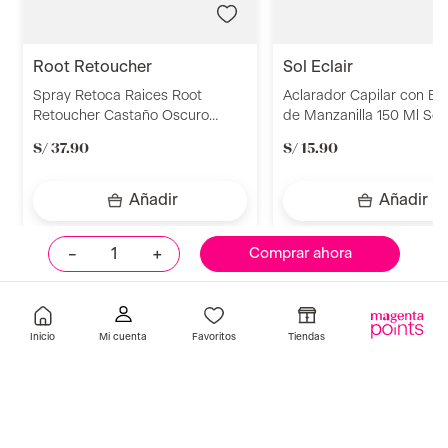
root retoucher
sol eclair
Spray Retoca Raices Root
Aclarador Capilar con Ex
Retoucher Castaño Oscuro
de Manzanilla 150 Ml Sol 
120ml
S/
37
.
90
S/
15
.
90
Añadir
Añadir
－
＋
Comprar ahora
Llevalos juntos
Inicio
Favoritos
Tiendas