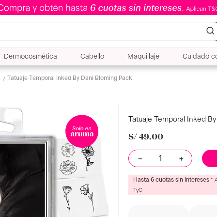
Dermocosmética
Cabello
Maquillaje
Cuidado co
Tatuaje Temporal Inked By Dani Bloming Pack
s
Tatuaje Temporal Inked By
S/
49
.
00
－
＋
Hasta 6 cuotas sin intereses *
TyC