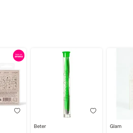
r
Añadir
beter
glam