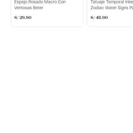
Espejo Rosado Macro Con
Tatuaje Temporal Ink
Ventosas Beter
Zodiac Water Signs P
S/
29
.
90
S/
48
.
90
Llevalos juntos
o
Añadir
Añadi