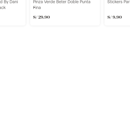
ed By Dani
Pinza Verde Beter Doble Punta
Stickers Pa
ack
Fina
S/
29
.
90
S/
9
.
90
r
Añadir