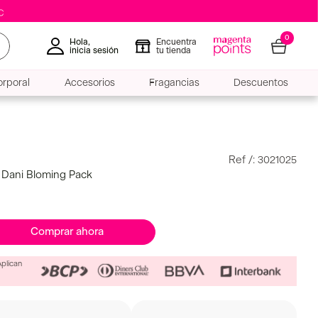
0
Hola,
Encuentra
inicia sesión
tu tienda
rporal
Accesorios
Fragancias
Descuentos
:
3021025
 Dani Bloming Pack
Comprar ahora
Aplican