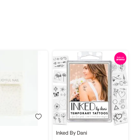
i
T
E
S
Añadir
Añadir
inked by dani