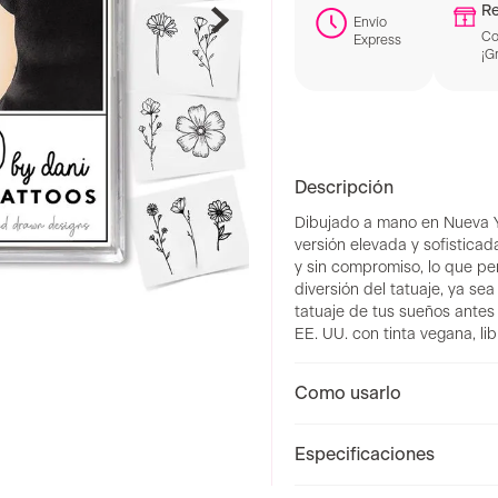
Re
Envío
Co
Express
¡Gr
Descripción
Dibujado a mano en Nueva Yo
versión elevada y sofistica
y sin compromiso, lo que per
diversión del tatuaje, ya se
tatuaje de tus sueños antes
EE. UU. con tinta vegana, li
Como usarlo
Especificaciones