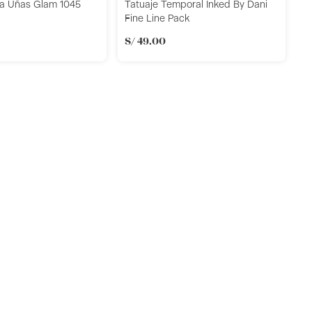
ra Uñas Glam 1045
Tatuaje Temporal Inked By Dani
Fine Line Pack
S/
49
.
00
i
T
E
S
Añadir
Añadir