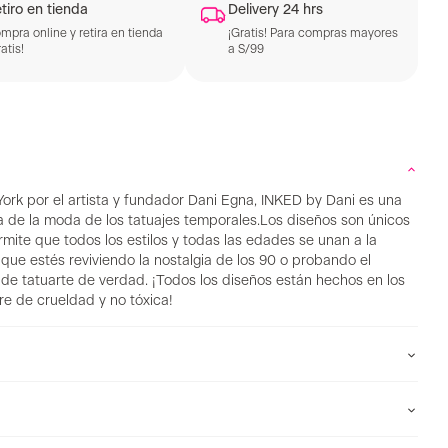
tiro en tienda
Delivery 24 hrs
mpra online y retira en tienda
¡Gratis! Para compras mayores
atis!
a S/99
rk por el artista y fundador Dani Egna, INKED by Dani es una
da de la moda de los tatuajes temporales.Los diseños son únicos
mite que todos los estilos y todas las edades se unan a la
a que estés reviviendo la nostalgia de los 90 o probando el
 de tatuarte de verdad. ¡Todos los diseños están hechos en los
bre de crueldad y no tóxica!