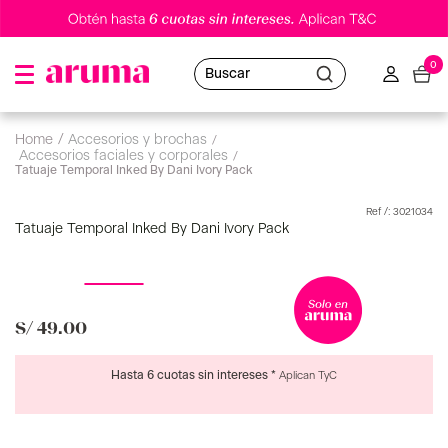
0
Buscar
accesorios y brochas
accesorios faciales y corporales
Tatuaje Temporal Inked By Dani Ivory Pack
:
3021034
Tatuaje Temporal Inked By Dani Ivory Pack
S/
49
.
00
Hasta 6 cuotas sin intereses *
Aplican TyC