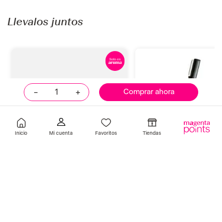
Gemas Autoadhesivas para
Tatuaje Temporal Inked B
Rostro 101 Glam
Silhouette Pack
S/
9
.
90
S/
49
.
00
Añadir
Añadir
－
＋
Comprar ahora
Llevalos juntos
Inicio
Favoritos
Tiendas