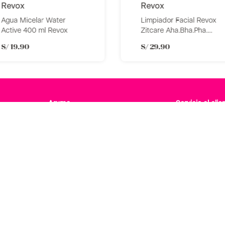
revox
revox
Agua Micelar Water
Limpiador Facial Revox
Active 400 ml Revox
Zitcare Aha.Bha.Pha.
Face Wash 250Ml
S/
19
.
90
S/
29
.
90
Aruma
Servicio al clie
Quiénes somos
Cómo compra
Tiendas Aruma
Preguntas fre
Magenta Points
Cambios y Dev
Cyber Aruma
Medios de Pa
Libro de recla