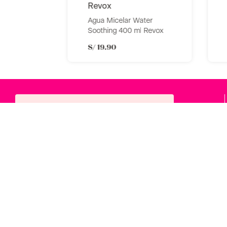
revox
Agua Micelar Water
Soothing 400 ml Revox
S/
19
.
90
Error al cargar el
formulario¡Inténtalo de nuevo
más tarde!