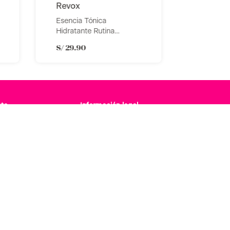
revox
Esencia Tónica
Hidratante Rutina
Japonesa Revox
S/
29
.
90
nte
Información legal
r
Facturación Electrónica
cuentes
Política de privacidad
oluciones
Términos y condiciones Aruma.pe
go
Términos y condiciones MagentaPoints
maciones
Términos y condiciones Máquina Expendedo
Legales