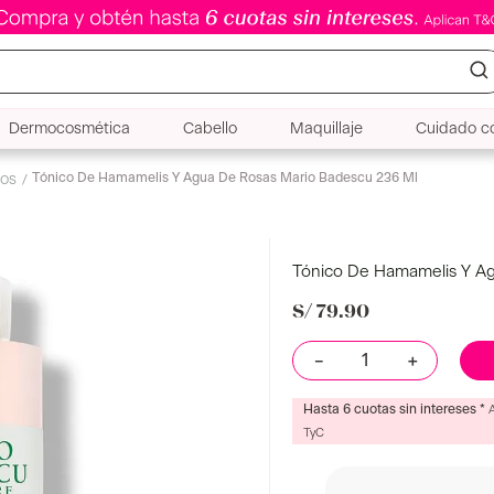
Dermocosmética
Cabello
Maquillaje
Cuidado co
Tónico De Hamamelis Y Agua De Rosas Mario Badescu 236 Ml
cos
Tónico De Hamamelis Y Ag
S/
79
.
90
－
＋
Hasta 6 cuotas sin intereses *
TyC