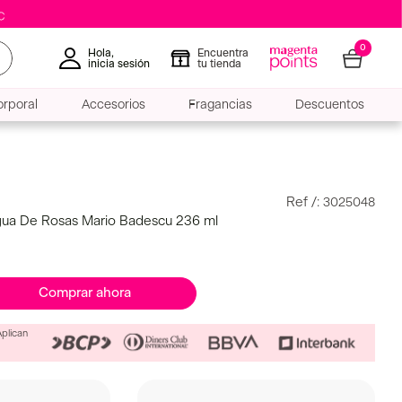
0
Hola,
Encuentra
inicia sesión
tu tienda
rporal
Accesorios
Fragancias
Descuentos
:
3025048
ua De Rosas Mario Badescu 236 ml
Comprar ahora
Aplican