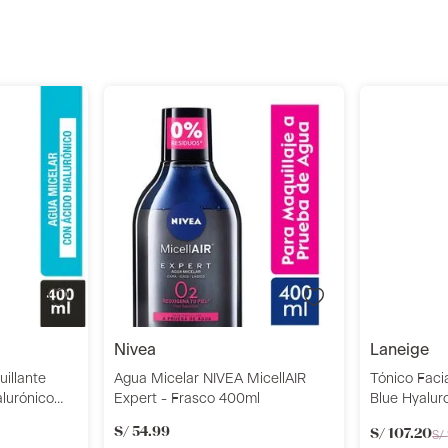
r
Añadir
nivea
laneige
illante
Agua Micelar NIVEA MicellAIR
Tónico Faci
lurónico
Expert - Frasco 400ml
Blue Hyaluro
160Ml
S/
54
.
99
S/
107
.
20
S/