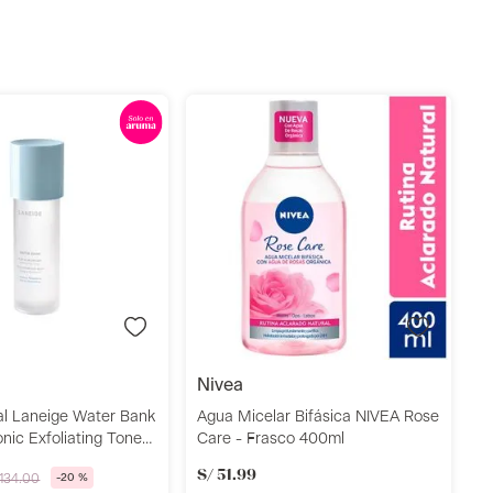
T
R
S
Añadir
Añadir
nivea
al Laneige Water Bank
Agua Micelar Bifásica NIVEA Rose
nic Exfoliating Toner
Care - Frasco 400ml
S/
51
.
99
134
.
00
-
20 %