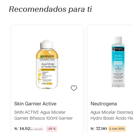
Recomendados para ti
Añadir
Añadi
skin garnier active
neutrogena
SKIN ACTIVE Agua Micelar
Agua Micelar Desmaqu
Garnier Bifasica 100ml Garnier
Hydro Boost Ácido Hia
400 ml Neutrogena
S/
14
.
92
S/
57
.
90
S/
19
.
90
-
25 %
2 con 20%