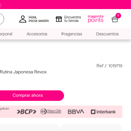
0
Hola,
Encuentra
inicia sesión
tu tienda
rporal
Accesorios
Fragancias
Descuentos
:
1019719
 Rutina Japonesa Revox
Comprar ahora
Aplican