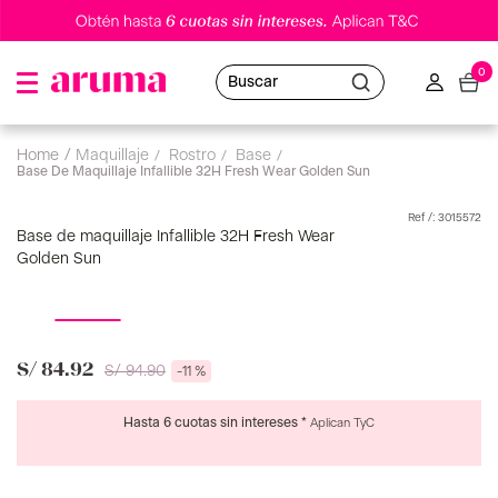
0
Buscar
maquillaje
rostro
base
Base De Maquillaje Infallible 32H Fresh Wear Golden Sun
:
3015572
Base de maquillaje Infallible 32H Fresh Wear
Golden Sun
S/
84
.
92
S/
94
.
90
-
11 %
Hasta 6 cuotas sin intereses *
Aplican TyC