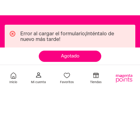
Agotado
Inicio
Favoritos
Tiendas
covergirl
catrice
Base Trublend Matte Made
Base Hd Liquid Coverage
Natural Tan 30ml Covergirl
Foundation 046 130 gr Ca
S/
35
.
90
Indisponible
Añadir