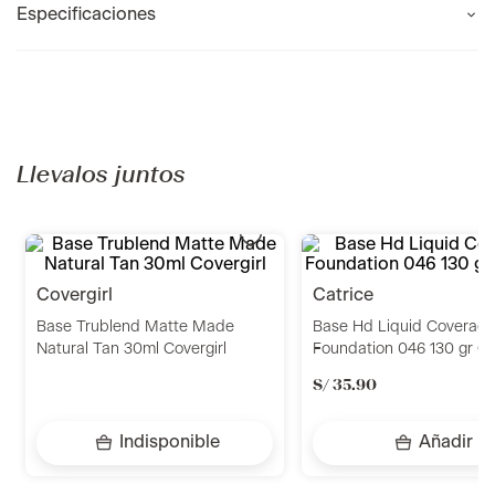
Especificaciones
Recomendados para ti
covergirl
maybelline
Base Trublend Matte Made
Base Maybelline Fit Me 
Natural Tan 30ml Covergirl
Pore Fdn 125 Nude Beige
S/
66
.
90
Indisponible
Añadir
Llevalos juntos