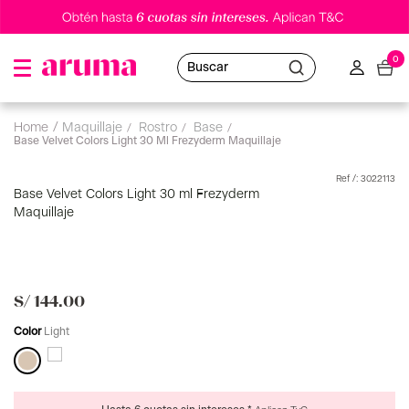
0
Buscar
maquillaje
rostro
base
Base Velvet Colors Light 30 Ml Frezyderm Maquillaje
:
3022113
Base Velvet Colors Light 30 ml Frezyderm
Maquillaje
S/
144
.
00
Color
Light