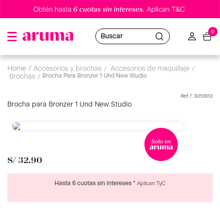
0
Buscar
accesorios y brochas
accesorios de maquillaje
Brocha Para Bronzer 1 Und New Studio
brochas
:
3013913
Brocha para Bronzer 1 Und New Studio
S/
32
.
90
Hasta 6 cuotas sin intereses *
Aplican TyC