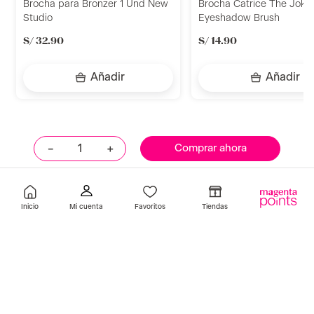
Brocha para Bronzer 1 Und New
Brocha Catrice The Joke
Studio
Eyeshadow Brush
S/
32
.
90
S/
14
.
90
Añadir
Añadir
－
＋
Comprar ahora
Llevalos juntos
Inicio
Favoritos
Tiendas