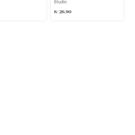
Studio
S/
26
.
90
B
K
S
Añadir
Añadir