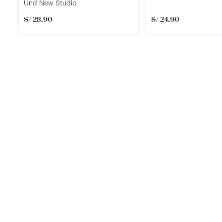
Und New Studio
S/
28
.
90
S/
24
.
90
Llevalos juntos
Añadir
Añadi