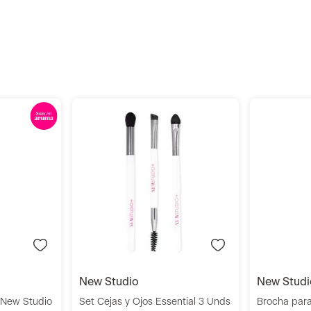
r
Añadir
new studio
new stud
 New Studio
Set Cejas y Ojos Essential 3 Unds
Brocha par