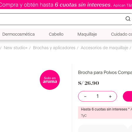
Dermocosmética
Cabello
Maquillaje
Cuidado co
Brocha Para Polvos Compactos 1 Und New Studio
chas
Brocha para Polvos Compa
S/
26
.
90
－
＋
Hasta 6 cuotas sin intereses *
TyC