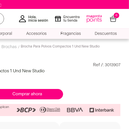
0
Hola,
Encuentra
inicia sesión
tu tienda
rporal
Accesorios
Fragancias
Descuentos
:
3013907
ctos 1 Und New Studio
Comprar ahora
Aplican