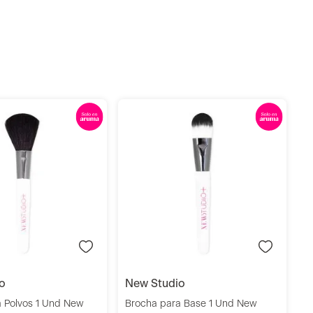
B
S
S
Añadir
Añadir
io
new studio
a Polvos 1 Und New
Brocha para Base 1 Und New