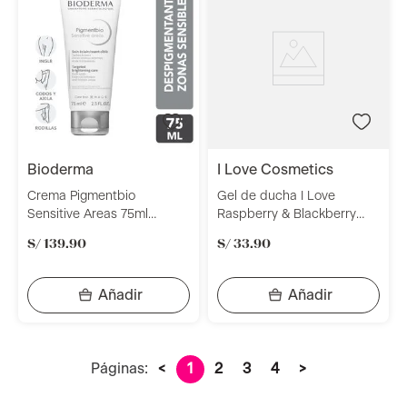
bioderma
i love cosmetics
Crema Pigmentbio
Gel de ducha I Love
Sensitive Areas 75ml
Raspberry & Blackberry
Bioderma
500ml
S/
139
.
90
S/
33
.
90
Páginas:
<
1
2
3
4
>