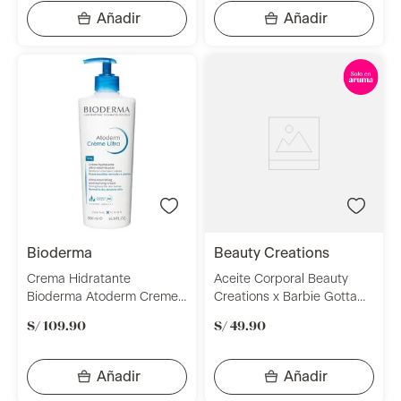
bioderma
beauty creations
Crema Hidratante
Aceite Corporal Beauty
Bioderma Atoderm Creme
Creations x Barbie Gotta
Ultra 500ml
Glow Body Oil
S/
109
.
90
S/
49
.
90