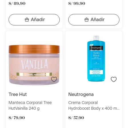
S/
89
.
90
S/
99
.
90
tree hut
neutrogena
Manteca Corporal Tree
Crema Corporal
HutVainilla 240 g
Hydroboost Body x 400 ml
Neutrogena
S/
79
.
90
S/
57
.
90