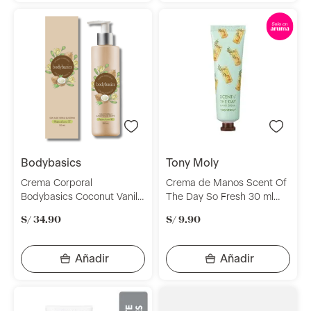
bodybasics
tony moly
Crema Corporal
Crema de Manos Scent Of
Bodybasics Coconut Vanilla
The Day So Fresh 30 ml
x 230ml En Caja
Tony Moly
S/
34
.
90
S/
9
.
90