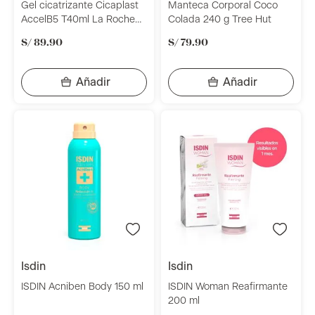
Gel cicatrizante Cicaplast
Manteca Corporal Coco
AccelB5 T40ml La Roche
Colada 240 g Tree Hut
Posay
S/
89
.
90
S/
79
.
90
isdin
isdin
ISDIN Acniben Body 150 ml
ISDIN Woman Reafirmante
200 ml