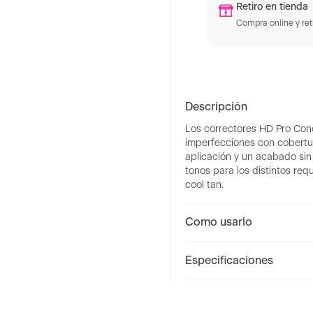
TyC
Retiro en tienda
Compra online y reti
Descripción
Los correctores HD Pro Conce
imperfecciones con cobertur
aplicación y un acabado si
tonos para los distintos req
cool tan.
Como usarlo