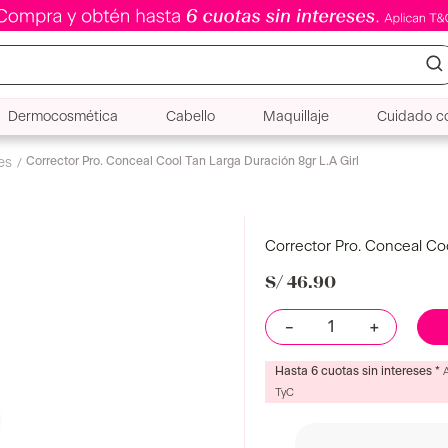
Dermocosmética
Cabello
Maquillaje
Cuidado co
ol Tan Larga Duración 8gr L.A Girl
Corrector Pro. Conceal Coo
S/
46
.
90
Color
Cool Tan
－
＋
Hasta 6 cuotas sin intereses *