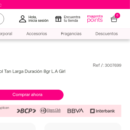
0
Hola,
Encuentra
inicia sesión
tu tienda
rporal
Accesorios
Fragancias
Descuentos
:
3007699
l Tan Larga Duración 8gr L.A Girl
Comprar ahora
Aplican