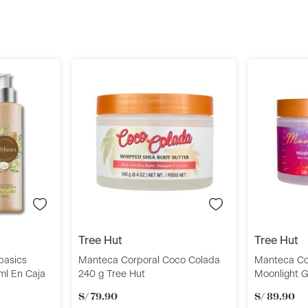
r
Añadir
tree hut
tree hut
basics
Manteca Corporal Coco Colada
Manteca Co
ml En Caja
240 g Tree Hut
Moonlight 
S/
79
.
90
S/
89
.
90