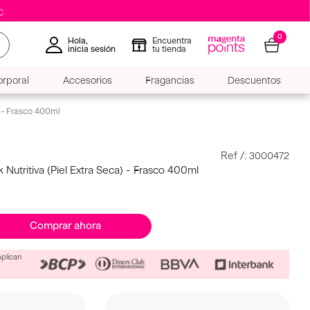
0
Hola,
Encuentra
inicia sesión
tu tienda
rporal
Accesorios
Fragancias
Descuentos
) - Frasco 400ml
:
3000472
Nutritiva (Piel Extra Seca) - Frasco 400ml
Comprar ahora
Aplican