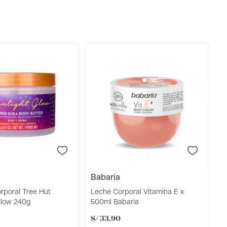
L
R
S
Añadir
Añadir
babaria
rporal Tree Hut
Leche Corporal Vitamina E x
Glow 240g
500ml Babaria
S/
33
.
90