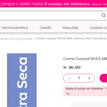
Dermocosmética
Cabello
Maquillaje
Cuidado co
Crema Corporal NIVEA Milk Nutritiva (Piel Extra Seca
atamientos corporales
Crema Corporal NIVEA Milk 
S/
46
.
00
－
＋
Hasta 6 cuotas sin intereses *
TyC