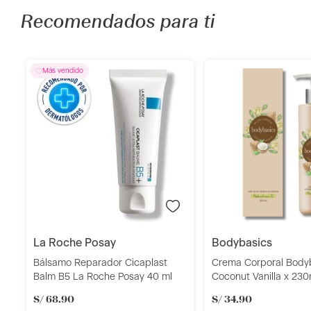
Recomendados para ti
Añadir
Añadi
la roche posay
bodybasics
Bálsamo Reparador Cicaplast
Crema Corporal Body
Balm B5 La Roche Posay 40 ml
Coconut Vanilla x 230
S/
68
.
90
S/
34
.
90