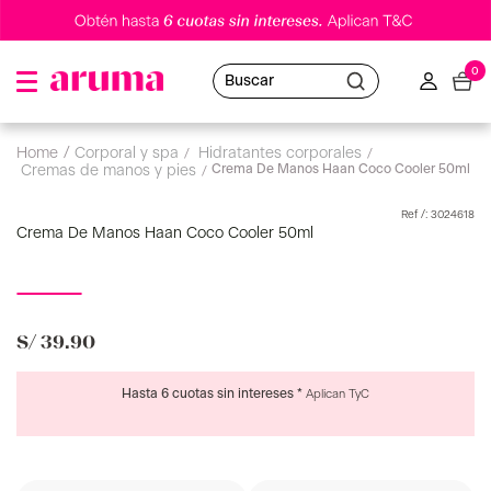
0
Buscar
corporal y spa
hidratantes corporales
Crema De Manos Haan Coco Cooler 50ml
cremas de manos y pies
:
3024618
Crema De Manos Haan Coco Cooler 50ml
S/
39
.
90
Hasta 6 cuotas sin intereses *
Aplican TyC