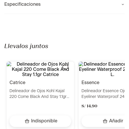
Especificaciones
Recomendados para ti
petrizzio
essence
Delineador Retractil Marron 0.35
Delineador Essence Ojos
Gr Petrizzio
Eyeliner Waterproof 24H 
S/
39
.
90
S/
14
.
90
Añadir
Añadir