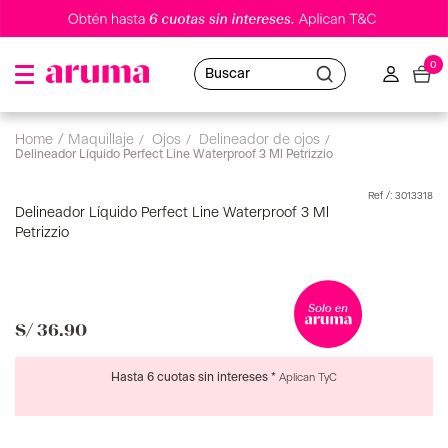
0
Buscar
maquillaje
ojos
delineador de ojos
Delineador Líquido Perfect Line Waterproof 3 Ml Petrizzio
:
3013318
Delineador Líquido Perfect Line Waterproof 3 Ml
Petrizzio
S/
36
.
90
Hasta 6 cuotas sin intereses *
Aplican TyC