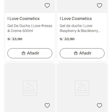
i love cosmetics
i love cosmetics
Gel De Ducha I Love Fresas
Gel de ducha I Love
& Crema 500ml
Raspberry & Blackberry
500ml
S/
33
.
90
S/
33
.
90