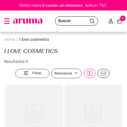
0
Buscar
i love cosmetics
I LOVE COSMETICS
6
Filtrar
Relevancia