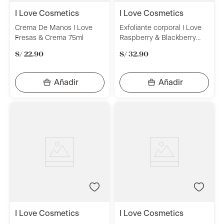
i love cosmetics
i love cosmetics
Crema De Manos I Love
Exfoliante corporal I Love
Fresas & Crema 75ml
Raspberry & Blackberry
200ml
S/
22
.
90
S/
32
.
90
i love cosmetics
i love cosmetics