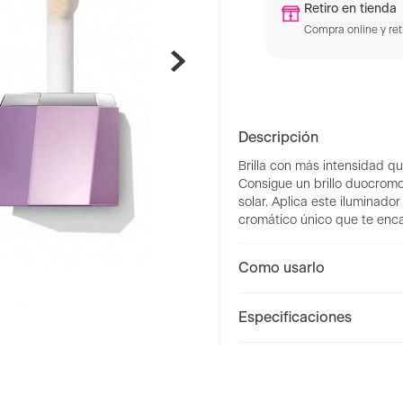
TyC
Retiro en tienda
Compra online y reti
Descripción
Brilla con más intensidad q
Consigue un brillo duocromo
solar. Aplica este iluminado
cromático único que te enca
Como usarlo
Especificaciones