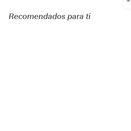
Il
C
S
S
Recomendados para ti
Añadir
Añadi