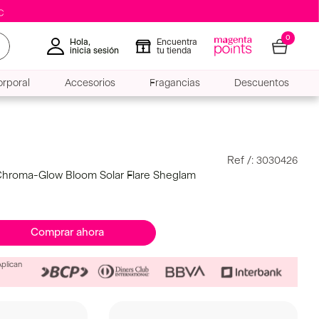
0
Hola,
Encuentra
inicia sesión
tu tienda
rporal
Accesorios
Fragancias
Descuentos
:
3030426
Chroma-Glow Bloom Solar Flare Sheglam
Comprar ahora
Aplican