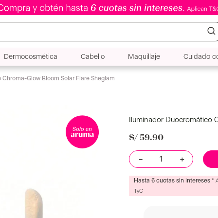
Dermocosmética
Cabello
Maquillaje
Cuidado co
o Chroma-Glow Bloom Solar Flare Sheglam
Iluminador Duocromático 
S/
59
.
90
Color
Solar Flare
－
＋
Hasta 6 cuotas sin intereses *