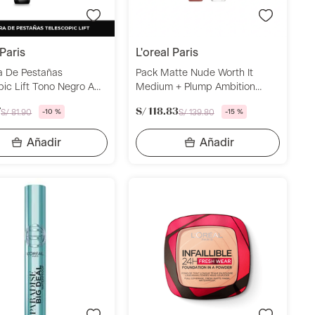
 paris
l'oreal paris
 De Pestañas
Pack Matte Nude Worth It
pic Lift Tono Negro A
Medium + Plump Ambition
De Agua L'Oreal Paris
Worth It Loreal Paris
7
S/
118
.
83
S/
81
.
90
-
10 %
S/
139
.
80
-
15 %