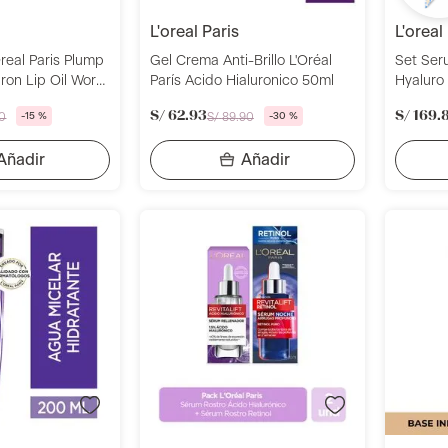
l'oreal paris
l'oreal
'Oreal Paris Plump
Gel Crema Anti-Brillo L'Oréal
Set Ser
ron Lip Oil Worth
París Acido Hialuronico 50ml
Hyaluro
Rellena
S/
62
.
93
S/
169
.
0
-
15 %
S/
89
.
90
-
30 %
Revitali