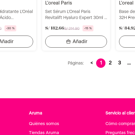
l'oreal paris
l'oreal
idratante L'Oréal
Set Sérum L'Oreal Paris
Base de 
t Ácido
Revitalift Hyaluro Expert 30ml +
32H Fre
00ml
Sérum Dermoloreal Retinol
S/
182
.
66
S/
84
.
9
0
-
30 %
S/
214
.
90
-
15 %
Revitalif 30ml
<
1
2
3
...
Páginas:
Aruma
Servicio al clie
Quiénes somos
Cómo compra
Tiendas Aruma
Preguntas fre