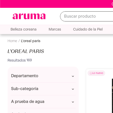
Buscar producto
Belleza coreana
Marcas
Cuidado de la Piel
l'oreal paris
L'OREAL PARIS
169
departamento
CUIDADO DE LA PIEL
sub-categoría
MAQUILLAJE
Acne e Imperfecciones
a prueba de agua
Aguas Micelares y Tónicos
Antiedad
Sí