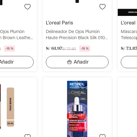
l'oreal paris
l'oreal
 Ojos Plumón
Delineador De Ojos Plumón
Máscara
on Brown Leather
Haute Precision Black Silk 010
Telesco
ís
L'oréal París
Prueba 
S/
61
.
97
S/
73
.
8
0
-
15 %
S/
72
.
90
-
15 %