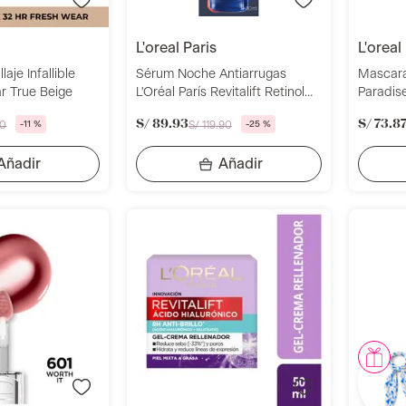
l'oreal paris
l'oreal
aje Infallible
Sérum Noche Antiarrugas
Mascara
r True Beige
L'Oréal París Revitalift Retinol
Paradis
30ml
Agua L'O
S/
89
.
93
S/
73
.
8
0
-
11 %
S/
119
.
90
-
25 %