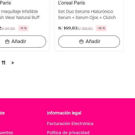
 paris
l'oreal paris
maquillaje Infallible
Set Duo Serums Hialurónico:
sh Wear Natural Buff
Serum + Serum Ojos + Clutch
2
S/
169
.
83
S/
94
.
90
-
11 %
S/
199
.
80
-
15 %
11
>
nte
Información legal
r
Facturación Electrónica
cuentes
Política de privacidad