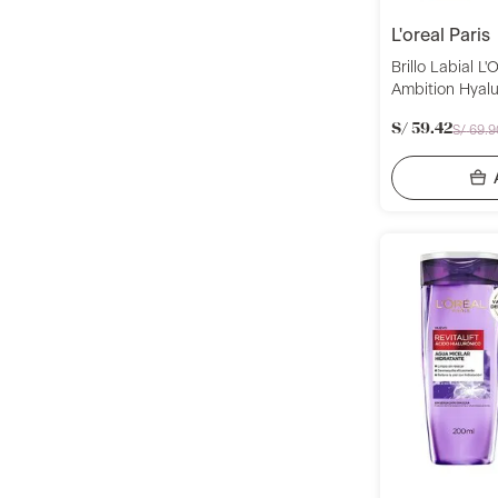
l'oreal paris
Brillo Labial L
Ambition Hyalu
It 5Ml
S/
59
.
42
S/
69
.
9