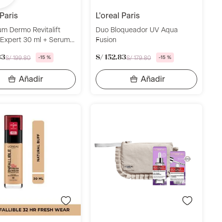
 paris
l'oreal paris
um Dermo Revitalift
Duo Bloqueador UV Aqua
 Expert 30 ml + Serum
Fusion
dor Contorno Ojos
83
S/
152
.
83
S/
199
.
80
-
15 %
S/
179
.
80
-
15 %
ft 20 ml L'Oréal Paris