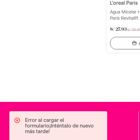
l'oreal paris
Agua Micelar H
París Revitalif
Hialurónico 2
S/
27
.
93
S/
39
.
9
Error al cargar el
formulario¡Inténtalo de nuevo
más tarde!