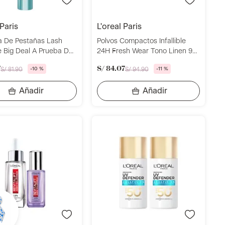
 paris
l'oreal paris
 De Pestañas Lash
Polvos Compactos Infallible
e Big Deal A Prueba De
24H Fresh Wear Tono Linen 9g
real Paris
L'Oréal Paris
7
S/
84
.
07
S/
81
.
90
-
10 %
S/
94
.
90
-
11 %