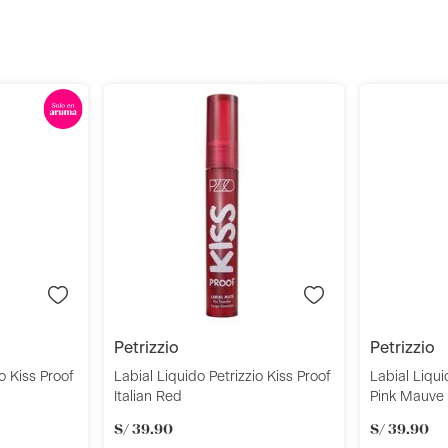
r
Añadir
petrizzio
petrizzio