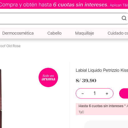
Dermocosmética
Cabello
Maquillaje
Cuidado co
Proof Old Rose
Labial Liquido Petrizzio Ki
S/
39
.
90
Color
Old Rose
－
＋
Hasta 6 cuotas sin intereses *