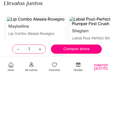
Pack Maybelline + Neceser
Labial Pillow Like Matte L
Mousse 030 Catrice
S/
22
.
90
Indisponible
Añadir
－
＋
Comprar ahora
Llevalos juntos
Inicio
Favoritos
Tiendas