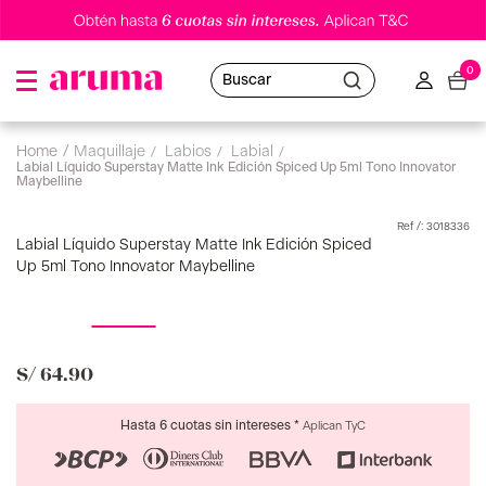
0
Buscar
maquillaje
labios
labial
Labial Líquido Superstay Matte Ink Edición Spiced Up 5ml Tono Innovator
Maybelline
:
3018336
Labial Líquido Superstay Matte Ink Edición Spiced
Up 5ml Tono Innovator Maybelline
S/
64
.
90
Hasta 6 cuotas sin intereses *
Aplican TyC