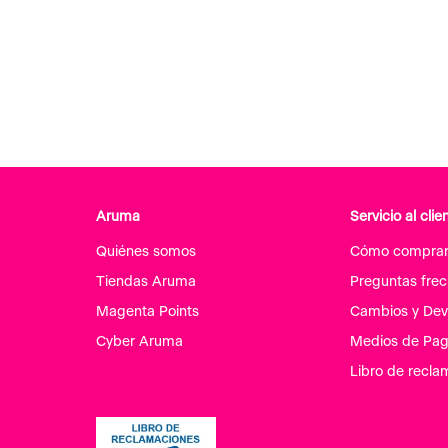
Aruma
Servicio al clie
Quiénes somos
Cómo compra
Tiendas Aruma
Preguntas fre
Magenta Points
Cambios y Dev
Cyber Aruma
Medios de Pa
Libro de recla