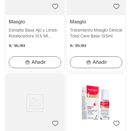
masglo
masglo
Esmalte Base Ajo y Limón
Tratamiento Masglo Clinical
Fotalecedora 13.5 Ml
Total Care Base 13.5ml
Masglo
S/
16
.
90
S/
19
.
90