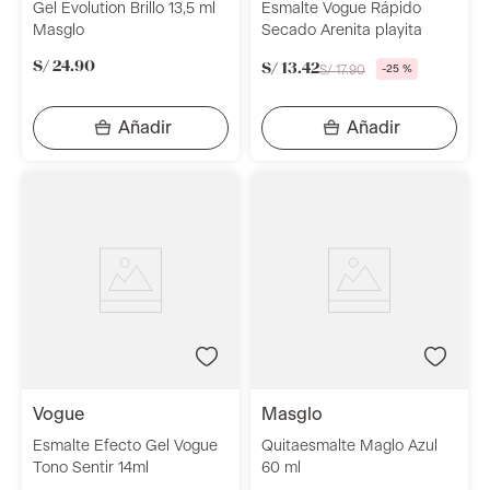
Gel Evolution Brillo 13,5 ml
Esmalte Vogue Rápido
Masglo
Secado Arenita playita
S/
24
.
90
S/
13
.
42
S/
17
.
90
-
25 %
vogue
masglo
Esmalte Efecto Gel Vogue
Quitaesmalte Maglo Azul
Tono Sentir 14ml
60 ml