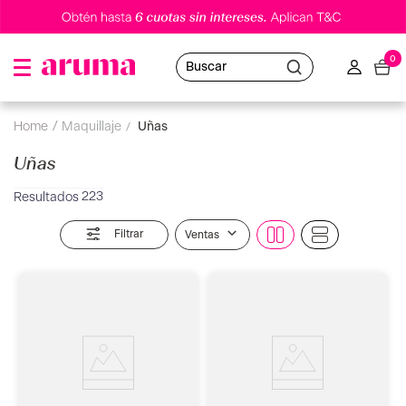
0
Buscar
maquillaje
uñas
Uñas
223
Filtrar
Ventas