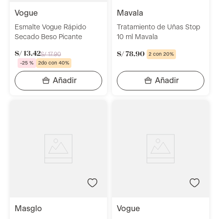
vogue
mavala
Esmalte Vogue Rápido
Tratamiento de Uñas Stop
Secado Beso Picante
10 ml Mavala
S/
13
.
42
S/
78
.
90
S/
17
.
90
2 con 20%
-
25 %
2do con 40%
masglo
vogue