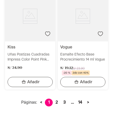
kiss
vogue
Uñas Postizas Cuadradas
Esmalte Efecto Base
Impress Color Point Pink
Procrecimiento 14 ml Vogue
Kimc001 Kiss
S/
34
.
90
S/
19
.
12
S/
23
.
90
-
20 %
2do con 40%
Páginas:
<
1
2
3
...
14
>