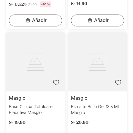
S/
14
.
90
S/
17
.
52
S/
21
.
90
-
20 %
masglo
masglo
Base Clinical Totalcare
Esmalte Brillo Gel 13.5 Ml
Ejecutiva Masglo
Masglo
S/
19
.
90
S/
20
.
90