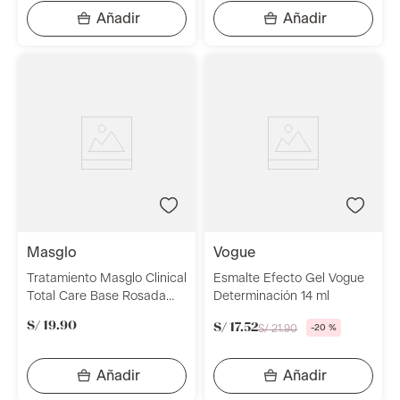
masglo
vogue
Tratamiento Masglo Clinical
Esmalte Efecto Gel Vogue
Total Care Base Rosada
Determinación 14 ml
13.5ml
S/
19
.
90
S/
17
.
52
S/
21
.
90
-
20 %