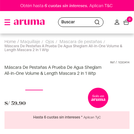
0
Buscar
maquillaje
ojos
mascara de pestañas
Máscara De Pestañas A Prueba De Agua Sheglam All-In-One Volume &
Length Mascara 2 In 1 Wtp
:
1030414
Máscara De Pestañas A Prueba De Agua Sheglam
All-In-One Volume & Length Mascara 2 In 1 Wtp
S/
59
.
90
Hasta 6 cuotas sin intereses *
Aplican TyC