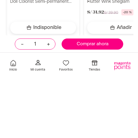
Doll Colorist Semi-permanent
Flutter Wink Sheglam
010 Ultra Black 9ml Catrice
S/
31
.
92
S/
39
.
90
-
20 %
Indisponible
Añadir
－
＋
Comprar ahora
Llevalos juntos
Inicio
Favoritos
Tiendas