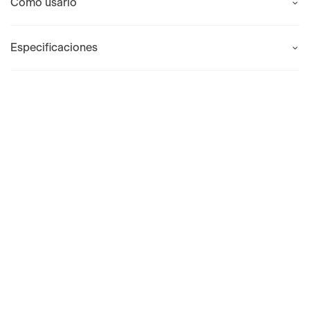
Como usarlo
Especificaciones
Llevalos juntos
l'oreal paris
sheglam
Máscara de Pestañas Lash
Máscara De Pestañas La
Paradise Lavable Tono Blackest
Flutter Wink Sheglam
Black 0.28 Fl Oz L'Oréal Paris
S/
31
.
92
S/
39
.
90
-
20 %
Indisponible
Añadir