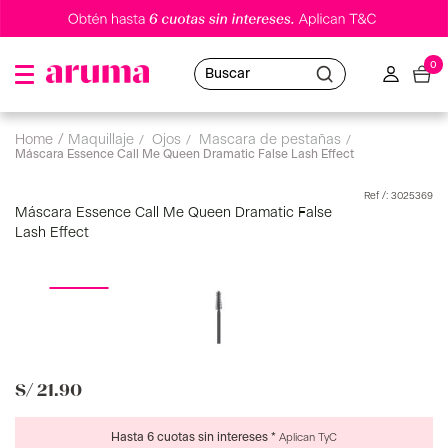
0
Buscar
maquillaje
ojos
mascara de pestañas
Máscara Essence Call Me Queen Dramatic False Lash Effect
:
3025369
Máscara Essence Call Me Queen Dramatic False
Lash Effect
S/
21
.
90
Hasta 6 cuotas sin intereses *
Aplican TyC