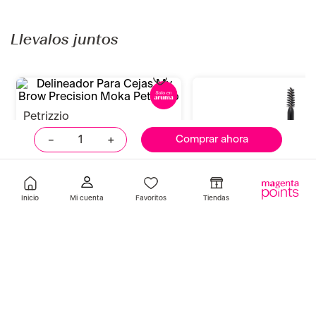
l.a girl
maybelline
Gel para Cejas Brow Bestie Dark
Gel de Cejas Tatto Brow
Brown L.A Girl
Warm Brown Maybelline
S/
64
.
90
S/
59
.
92
S/
71
.
90
-
17 %
Añadir
Añadir
－
＋
Comprar ahora
Llevalos juntos
Inicio
Favoritos
Tiendas