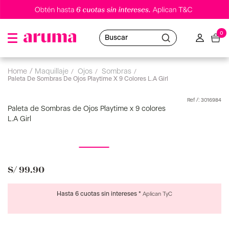
0
Buscar
maquillaje
ojos
sombras
Paleta De Sombras De Ojos Playtime X 9 Colores L.A Girl
:
3016984
Paleta de Sombras de Ojos Playtime x 9 colores
L.A Girl
S/
99
.
90
Hasta 6 cuotas sin intereses *
Aplican TyC