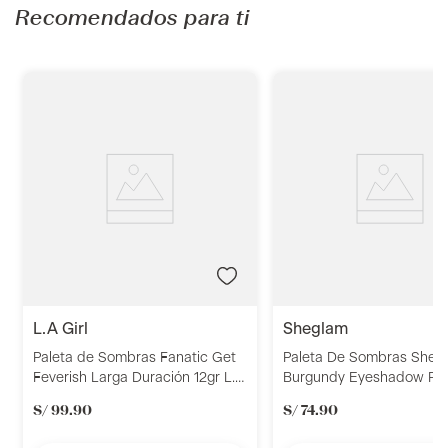
Recomendados para ti
l.a girl
sheglam
Paleta de Sombras Fanatic Get
Paleta De Sombras Sheg
Feverish Larga Duración 12gr L.A
Burgundy Eyeshadow Pal
Girl
S/
99
.
90
S/
74
.
90