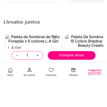
catrice
essence
Sombras Art Couleurs 020
Sombras Paleta Sombras
Matt'tastic Beige 2gr Catrice
Rose Eyesh. Palette 20 
S/
24
.
90
Indisponible
Añadir
－
＋
Comprar ahora
Llevalos juntos
Inicio
Favoritos
Tiendas