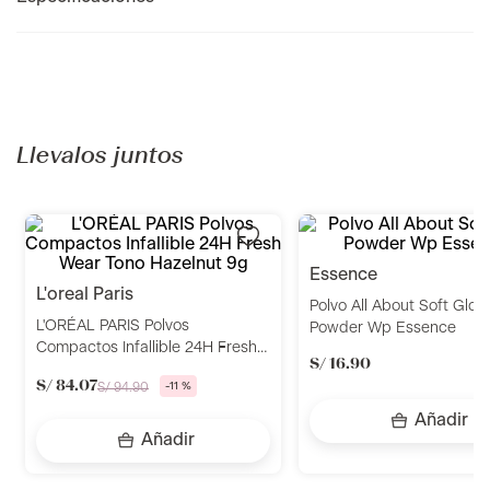
Recomendados para ti
l'oreal paris
essence
L'ORÉAL PARIS Polvos
Polvo Traslúcido All Abou
Compactos Infallible 24H Fresh
Fixing Compact Powder C
Wear Tono Hazelnut 9g
8gr Essence
S/
16
.
90
S/
84
.
07
S/
94
.
90
-
11 %
Añadir
Añadir
Llevalos juntos