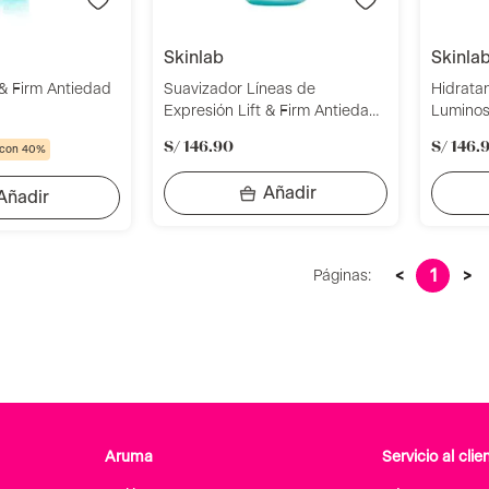
skinlab
skinla
 & Firm Antiedad
Suavizador Líneas de
Hidratan
Expresión Lift & Firm Antiedad
Luminos
30 Ml Skinlab
Skinlab
S/
146
.
90
S/
146
.
 con 40%
<
1
>
Páginas:
Aruma
Servicio al clie