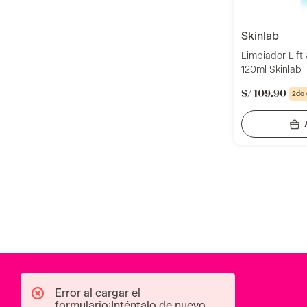
skinlab
Limpiador Lift
120ml Skinlab
S/
109
.
90
2do
Error al cargar el
formulario¡Inténtalo de nuevo