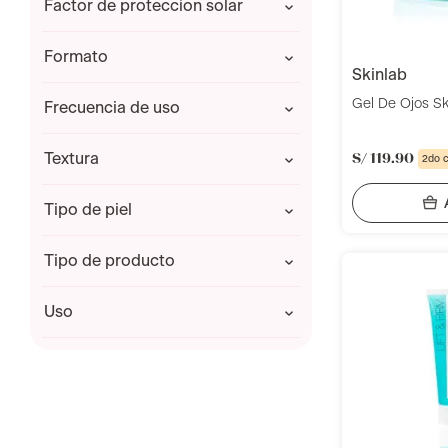
factor de proteccion solar
Cremas de Día
Hidratación
Limpiadores y Jabones
Limpieza
No Aplica
formato
Serums y ampollas
skinlab
Pack
Gel De Ojos Sk
frecuencia de uso
Unidad
Diario
textura
S/
119
.
90
2do 
Crema
tipo de piel
Fluido
Gel
Todo tipo de piel
tipo de producto
Líquida
Contorno de ojos
uso
Crema de Día
Limpiadores y Jabones
Rostro
Sérum