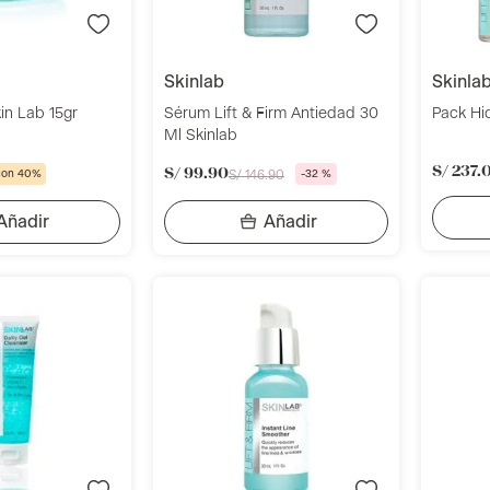
skinlab
skinla
in Lab 15gr
Sérum Lift & Firm Antiedad 30
Pack Hi
Ml Skinlab
S/
237
.
S/
99
.
90
con 40%
S/
146
.
90
-
32 %