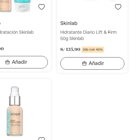
b
skinlab
dratación Skinlab
Hidratante Diario Lift & Firm
50g Skinlab
00
S/
135
.
90
2do con 40%