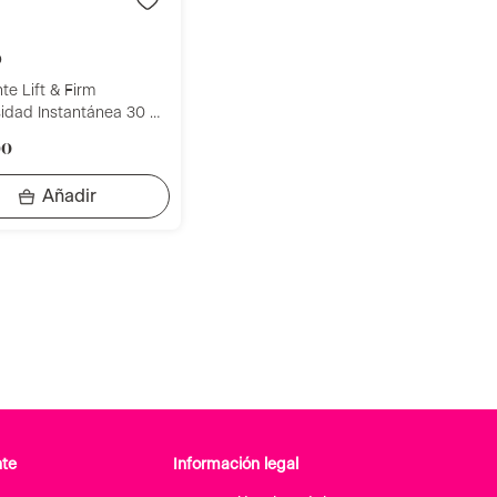
b
te Lift & Firm
idad Instantánea 30 Ml
90
nte
Información legal