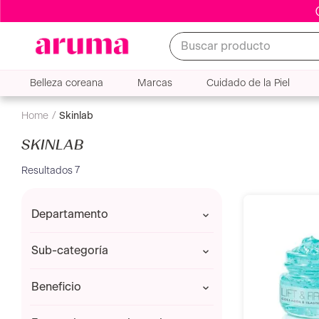
Buscar producto
Belleza coreana
Marcas
Cuidado de la Piel
skinlab
SKINLAB
7
departamento
CUIDADO DE LA PIEL
sub-categoría
Antiedad
beneficio
Antimanchas
Contorno de ojos
Antiedad