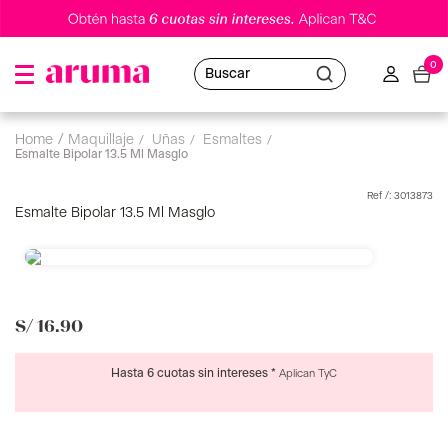
0
Buscar
maquillaje
uñas
esmaltes
Esmalte Bipolar 13.5 Ml Masglo
:
3013873
Esmalte Bipolar 13.5 Ml Masglo
S/
16
.
90
Hasta 6 cuotas sin intereses *
Aplican TyC