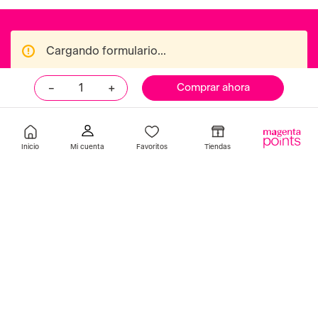
－
＋
Comprar ahora
Inicio
Favoritos
Tiendas
opi
masglo
OPI Esmalte Black Onyx 66 gr
Esmalte Linda 13.5 Ml Ma
S/
53
.
90
S/
16
.
90
Añadir
Añadir