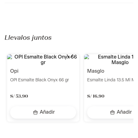
Recomendados para ti
opi
masglo
OPI Esmalte Funny Bunny 66 gr
Esmalte Francés 13.5 Ml
S/
16
.
90
Indisponible
Añadir
Llevalos juntos